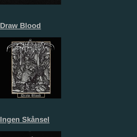
Draw Blood
Ingen Sk​å​nsel